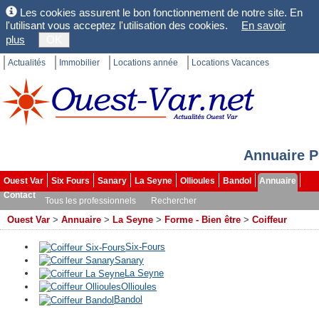
Les cookies assurent le bon fonctionnement de notre site. En
l'utilisant vous acceptez l'utilisation des cookies.
En savoir
plus
OK
Actualités
Immobilier
Locations année
Locations Vacances
Annuaire P
Ouest Var
Six Fours
Sanary
La Seyne
Ollioules
Bandol
Annuaire
Contact
Tous les professionnels
Rechercher
Ouest Var
>
Annuaire
>
La Seyne
>
Forme - Bien être
>
Coiffeur
Six-Fours
Sanary
La Seyne
Ollioules
Bandol