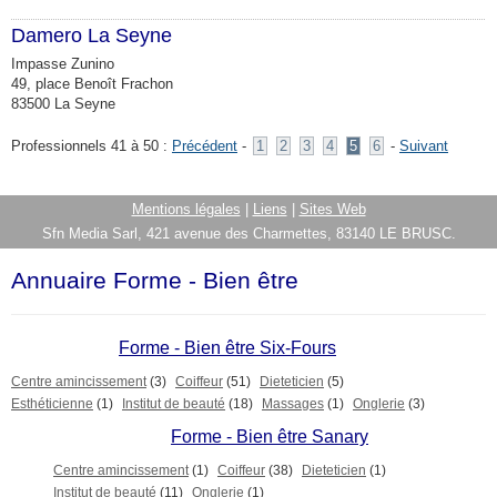
Damero La Seyne
Impasse Zunino
49, place Benoît Frachon
83500 La Seyne
Professionnels 41 à 50 :
Précédent
-
1
2
3
4
5
6
-
Suivant
Mentions légales
|
Liens
|
Sites Web
Sfn Media Sarl, 421 avenue des Charmettes, 83140 LE BRUSC.
Annuaire Forme - Bien être
Forme - Bien être Six-Fours
Centre amincissement
(3)
Coiffeur
(51)
Dieteticien
(5)
Esthéticienne
(1)
Institut de beauté
(18)
Massages
(1)
Onglerie
(3)
Forme - Bien être Sanary
Centre amincissement
(1)
Coiffeur
(38)
Dieteticien
(1)
Institut de beauté
(11)
Onglerie
(1)