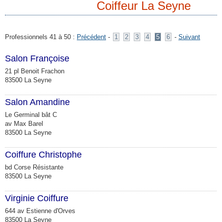
Coiffeur La Seyne
Professionnels 41 à 50 :
Précédent
-
1
2
3
4
5
6
-
Suivant
Salon Françoise
21 pl Benoit Frachon
83500 La Seyne
Salon Amandine
Le Germinal bât C
av Max Barel
83500 La Seyne
Coiffure Christophe
bd Corse Résistante
83500 La Seyne
Virginie Coiffure
644 av Estienne d'Orves
83500 La Seyne