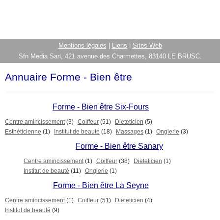
Mentions légales
|
Liens
|
Sites Web
Sfn Media Sarl, 421 avenue des Charmettes, 83140 LE BRUSC.
Annuaire Forme - Bien être
Forme - Bien être Six-Fours
Centre amincissement
(3)
Coiffeur
(51)
Dieteticien
(5)
Esthéticienne
(1)
Institut de beauté
(18)
Massages
(1)
Onglerie
(3)
Forme - Bien être Sanary
Centre amincissement
(1)
Coiffeur
(38)
Dieteticien
(1)
Institut de beauté
(11)
Onglerie
(1)
Forme - Bien être La Seyne
Centre amincissement
(1)
Coiffeur
(51)
Dieteticien
(4)
Institut de beauté
(9)