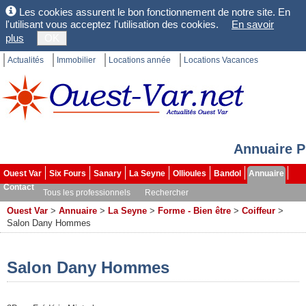
Les cookies assurent le bon fonctionnement de notre site. En
l'utilisant vous acceptez l'utilisation des cookies.
En savoir
plus
OK
Actualités
Immobilier
Locations année
Locations Vacances
Annuaire P
Ouest Var
Six Fours
Sanary
La Seyne
Ollioules
Bandol
Annuaire
Contact
Tous les professionnels
Rechercher
Ouest Var
>
Annuaire
>
La Seyne
>
Forme - Bien être
>
Coiffeur
>
Salon Dany Hommes
Salon Dany Hommes