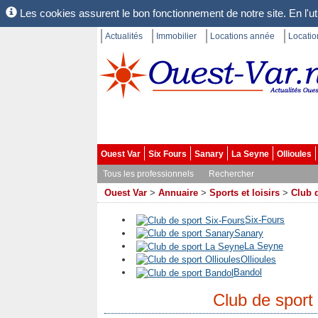
Les cookies assurent le bon fonctionnement de notre site. En l'uti
Actualités
Immobilier
Locations année
Locati
Ouest Var
Six Fours
Sanary
La Seyne
Ollioules
Tous les professionnels
Rechercher
Ouest Var
>
Annuaire
>
Sports et loisirs
>
Club 
Six-Fours
Sanary
La Seyne
Ollioules
Bandol
Club de sport