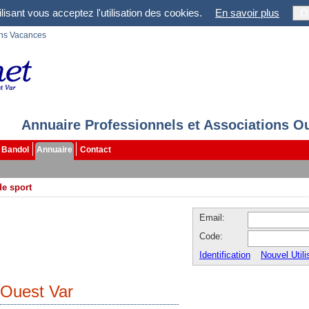
lisant vous acceptez l'utilisation des cookies.
En savoir plus
O
ons Vacances
Annuaire Professionnels et Associations O
Bandol
Annuaire
Contact
de sport
Email:
Code:
Identification
Nouvel Utili
 Ouest Var