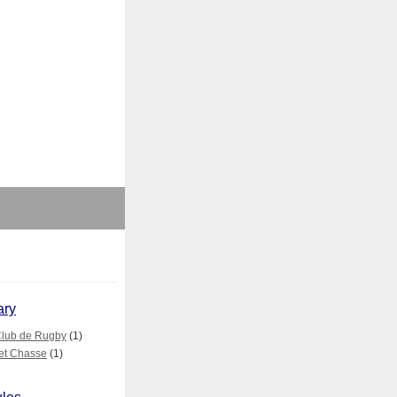
ary
lub de Rugby
(1)
et Chasse
(1)