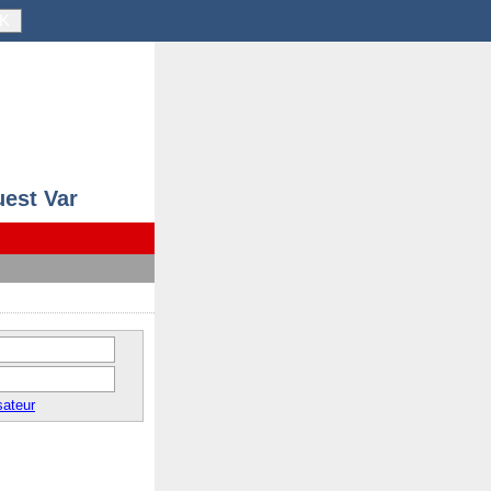
K
uest Var
sateur