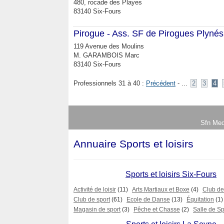
480, rocade des Playes
83140 Six-Fours
Pirogue - Ass. SF de Pirogues Plyné
119 Avenue des Moulins
M. GARAMBOIS Marc
83140 Six-Fours
Professionnels 31 à 40 :
Précédent
- ...
2
3
4
Sfn Med
Annuaire Sports et loisirs
Sports et loisirs Six-Fours
Activité de loisir
(11)
Arts Martiaux et Boxe
(4)
Club d
Club de sport
(61)
Ecole de Danse
(13)
Équitation
(1)
Magasin de sport
(3)
Pêche et Chasse
(2)
Salle de Sp