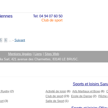
siennes
Tel: 04 94 07 60 50
Club de sport
5
6
... -
Suivant
Mentions légales
|
Liens
|
Sites Web
ia Sarl, 421 avenue des Charmettes, 83140 LE BRUSC.
Sports et loisirs San
e Rugby
(2)
Activité de loisir
(6)
Arts Martiaux et Boxe
(6)
C
Club de sport
(23)
Ecole de Danse
(2)
Pêche 
ort
(3)
Salle de Sport
(1)