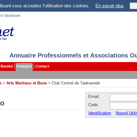
lisant vous acceptez l'utilisation des cookies.
En savoir plus
O
ons Vacances
Annuaire Professionnels et Associations O
Bandol
Annuaire
Contact
s
>
Arts Martiaux et Boxe
>
Club Central de Taekwondo
Email:
do
Code:
Identification
Nouvel Utili