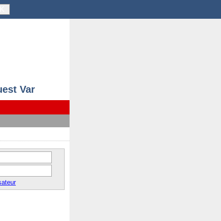
K
uest Var
sateur