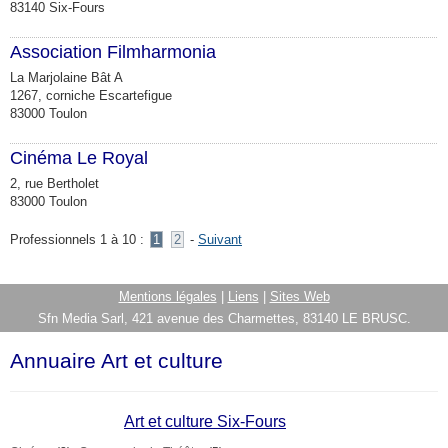
83140 Six-Fours
Association Filmharmonia
La Marjolaine Bât A
1267, corniche Escartefigue
83000 Toulon
Cinéma Le Royal
2, rue Bertholet
83000 Toulon
Professionnels 1 à 10 :
1
2
-
Suivant
Mentions légales
|
Liens
|
Sites Web
Sfn Media Sarl, 421 avenue des Charmettes, 83140 LE BRUSC.
Annuaire Art et culture
Art et culture Six-Fours