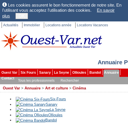
Les cookies assurent le bon fonctionnement de notre site. En
l'utilisant vous acceptez l'utilisation des cookies.
En savoir
plus
OK
Actualités
Immobilier
Locations année
Locations Vacances
Annuaire P
Ouest Var
Six Fours
Sanary
La Seyne
Ollioules
Bandol
Annuaire
Contact
Tous les professionnels
Rechercher
Ouest Var
>
Annuaire
>
Art et culture
>
Cinéma
Six-Fours
Sanary
La Seyne
Ollioules
Bandol