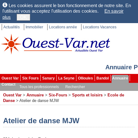
Les cookies assurent le bon fonctionnement de notre site. En
l'utilisant vous acceptez l'utilisation des cookies.
En savoir
plus
OK
Actualités
Immobilier
Locations année
Locations Vacances
Annuaire P
Ouest Var
Six Fours
Sanary
La Seyne
Ollioules
Bandol
Annuaire
Contact
Tous les professionnels
Rechercher
Ouest Var
>
Annuaire
>
Six-Fours
>
Sports et loisirs
>
Ecole de
Danse
>
Atelier de danse MJW
Atelier de danse MJW