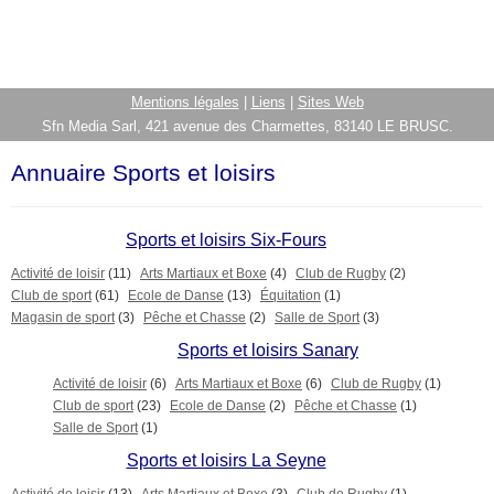
Mentions légales
|
Liens
|
Sites Web
Sfn Media Sarl, 421 avenue des Charmettes, 83140 LE BRUSC.
Annuaire Sports et loisirs
Sports et loisirs Six-Fours
Activité de loisir
(11)
Arts Martiaux et Boxe
(4)
Club de Rugby
(2)
Club de sport
(61)
Ecole de Danse
(13)
Équitation
(1)
Magasin de sport
(3)
Pêche et Chasse
(2)
Salle de Sport
(3)
Sports et loisirs Sanary
Activité de loisir
(6)
Arts Martiaux et Boxe
(6)
Club de Rugby
(1)
Club de sport
(23)
Ecole de Danse
(2)
Pêche et Chasse
(1)
Salle de Sport
(1)
Sports et loisirs La Seyne