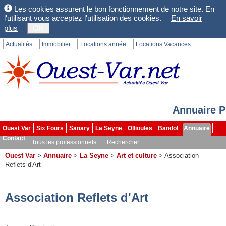
Les cookies assurent le bon fonctionnement de notre site. En
l'utilisant vous acceptez l'utilisation des cookies.
En savoir
plus
OK
Actualités
Immobilier
Locations année
Locations Vacances
Annuaire P
Ouest Var
Six Fours
Sanary
La Seyne
Ollioules
Bandol
Annuaire
Contact
Tous les professionnels
Rechercher
Ouest Var
>
Annuaire
>
La Seyne
>
Art et culture
>
Association
Reflets d'Art
Association Reflets d'Art