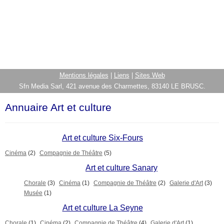
Mentions légales
|
Liens
|
Sites Web
Sfn Media Sarl, 421 avenue des Charmettes, 83140 LE BRUSC.
Annuaire Art et culture
Art et culture Six-Fours
Cinéma
(2)
Compagnie de Théâtre
(5)
Art et culture Sanary
Chorale
(3)
Cinéma
(1)
Compagnie de Théâtre
(2)
Galerie d'Art
(3)
Musée
(1)
Art et culture La Seyne
Chorale
(1)
Cinéma
(2)
Compagnie de Théâtre
(4)
Galerie d'Art
(1)