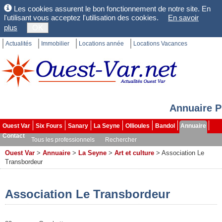
Les cookies assurent le bon fonctionnement de notre site. En
l'utilisant vous acceptez l'utilisation des cookies.
En savoir
plus
OK
Actualités
Immobilier
Locations année
Locations Vacances
Annuaire P
Ouest Var
Six Fours
Sanary
La Seyne
Ollioules
Bandol
Annuaire
Contact
Tous les professionnels
Rechercher
Ouest Var
>
Annuaire
>
La Seyne
>
Art et culture
>
Association Le
Transbordeur
Association Le Transbordeur