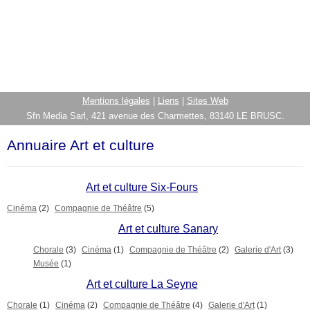
Mentions légales
|
Liens
|
Sites Web
Sfn Media Sarl, 421 avenue des Charmettes, 83140 LE BRUSC.
Annuaire Art et culture
Art et culture Six-Fours
Cinéma
(2)
Compagnie de Théâtre
(5)
Art et culture Sanary
Chorale
(3)
Cinéma
(1)
Compagnie de Théâtre
(2)
Galerie d'Art
(3)
Musée
(1)
Art et culture La Seyne
Chorale
(1)
Cinéma
(2)
Compagnie de Théâtre
(4)
Galerie d'Art
(1)