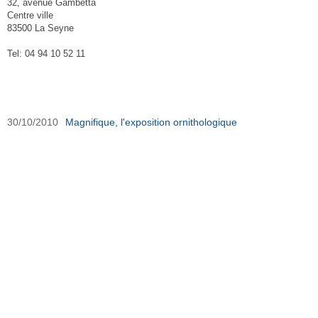
32, avenue Gambetta
Centre ville
83500 La Seyne
Tel: 04 94 10 52 11
Association Le Transbordeur sur Ouest-Var.net
30/10/2010
Magnifique, l'exposition ornithologique