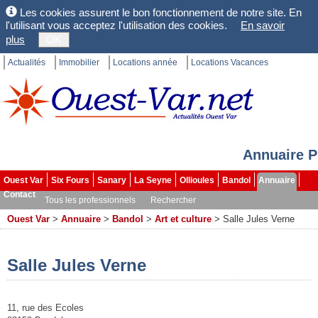
Les cookies assurent le bon fonctionnement de notre site. En
l'utilisant vous acceptez l'utilisation des cookies.
En savoir
plus
OK
Actualités
Immobilier
Locations année
Locations Vacances
Annuaire P
Ouest Var
Six Fours
Sanary
La Seyne
Ollioules
Bandol
Annuaire
Contact
Tous les professionnels
Rechercher
Ouest Var
>
Annuaire
>
Bandol
>
Art et culture
>
Salle Jules Verne
Salle Jules Verne
11, rue des Ecoles