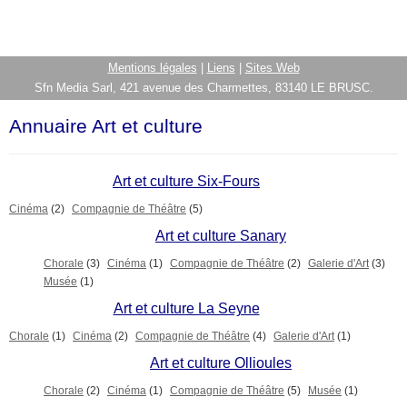
Mentions légales
|
Liens
|
Sites Web
Sfn Media Sarl, 421 avenue des Charmettes, 83140 LE BRUSC.
Annuaire Art et culture
Art et culture Six-Fours
Cinéma
(2)
Compagnie de Théâtre
(5)
Art et culture Sanary
Chorale
(3)
Cinéma
(1)
Compagnie de Théâtre
(2)
Galerie d'Art
(3)
Musée
(1)
Art et culture La Seyne
Chorale
(1)
Cinéma
(2)
Compagnie de Théâtre
(4)
Galerie d'Art
(1)
Art et culture Ollioules
Chorale
(2)
Cinéma
(1)
Compagnie de Théâtre
(5)
Musée
(1)