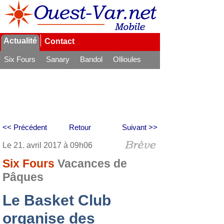
Actualité
Contact
Six Fours
Sanary
Bandol
Ollioules
La Seyne
<< Précédent
Retour
Suivant >>
Le 21. avril 2017 à 09h06
Six Fours
Vacances de
Pâques
Le Basket Club
organise des