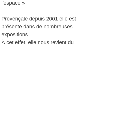
l'espace »
Provençale depuis 2001 elle est
présente dans de nombreuses
expositions.
À cet effet, elle nous revient du
Carrousel du Louvre où ses toiles ont
été exposées de 7 au 8 juin 2008.
Elle sera à la maison du tourisme, aux
Sablettes, à la Seyne sur mer, du 2
aux 15 mai 2009.
Membre de la Palette Six Fournaise,
nous aurons le plaisir de la rencontrer
lors des expositions de cette
association, à la maison du
patrimoine, dans le courant de l'été.