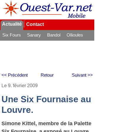
Actualité
Contact
Six Fours
Sanary
Bandol
Ollioules
La Seyne
<< Précédent
Retour
Suivant >>
Le 9. février 2009
Une Six Fournaise au
Louvre.
Simone Kittel, membre de la Palette
Six Fournaise, a exposé au Louvre