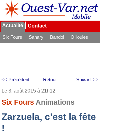
Actualité
Contact
Six Fours
Sanary
Bandol
Ollioules
La Seyne
<< Précédent
Retour
Suivant >>
Le 3. août 2015 à 21h12
Six Fours
Animations
Zarzuela, c’est la fête
!