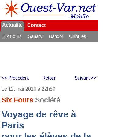
Actualité
Contact
Six Fours
Sanary
Bandol
Ollioules
La Seyne
<< Précédent
Retour
Suivant >>
Le 12. mai 2010 à 22h50
Six Fours
Société
Voyage de rêve à
Paris
pour les élèves de la