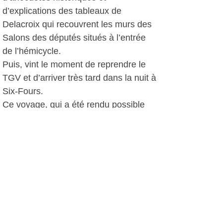
d’explications des tableaux de
Delacroix qui recouvrent les murs des
Salons des députés situés à l’entrée
de l’hémicycle.
Puis, vint le moment de reprendre le
TGV et d’arriver très tard dans la nuit à
Six-Fours.
Ce voyage, qui a été rendu possible
grâce au soutien financier de la
municipalité, fera l’objet d’une
exposition photos lors de la kermesse
de l’Ecole de la Coudoulière en juin
prochain.
, le 12 mai 2010