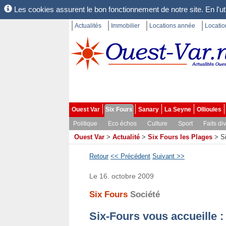
Les cookies assurent le bon fonctionnement de notre site. En l'uti
Actualités
Immobilier
Locations année
Locati
Ouest Var
Six Fours
Sanary
La Seyne
Ollioules
Politique
Eco échos
Culture
Sport
Faits di
Ouest Var
>
Actualité
>
Six Fours les Plages
>
S
Retour
<< Précédent
Suivant >>
Le 16. octobre 2009
Six Fours
Société
Six-Fours vous accueille :