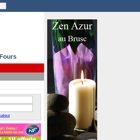
K
 Fours
sateur