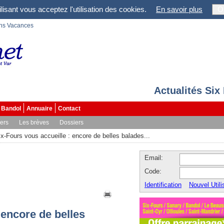
lisant vous acceptez l'utilisation des cookies.
En savoir plus
O
ons Vacances
Actualités Six
Bandol
Annuaire
Contact
vers
Les brèves
Dossiers
ix-Fours vous accueille : encore de belles balades...
Email:
Code:
Identification
Nouvel Utili
 encore de belles