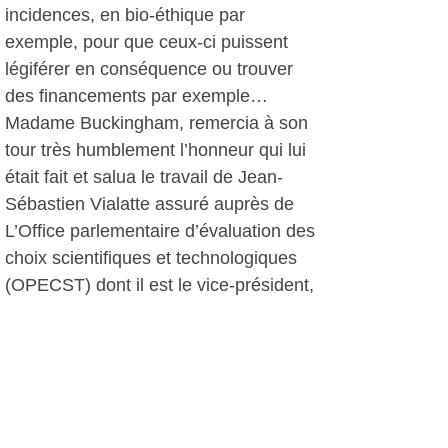
incidences, en bio-éthique par
exemple, pour que ceux-ci puissent
légiférer en conséquence ou trouver
des financements par exemple…
Madame Buckingham, remercia à son
tour très humblement l’honneur qui lui
était fait et salua le travail de Jean-
Sébastien Vialatte assuré auprès de
L’Office parlementaire d’évaluation des
choix scientifiques et technologiques
(OPECST) dont il est le vice-président,
une délégation interparlementaire
chargée d’éclairer l’action du
Parlement en matière scientifique et
technologique qui réunit dix-huit
sénateurs et dix-huit députés. Cet
Office assisté par un conseil