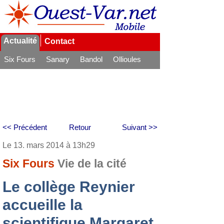
Actualité
Contact
Six Fours
Sanary
Bandol
Ollioules
La Seyne
<< Précédent
Retour
Suivant >>
Le 13. mars 2014 à 13h29
Six Fours
Vie de la cité
Le collège Reynier
accueille la
scientifique Margaret