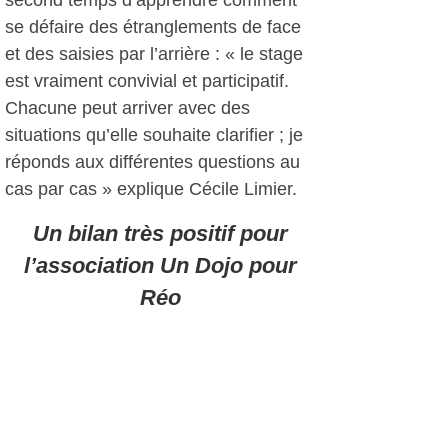
second temps d’apprendre comment
se défaire des étranglements de face
et des saisies par l’arrière : « le stage
est vraiment convivial et participatif.
Chacune peut arriver avec des
situations qu’elle souhaite clarifier ; je
réponds aux différentes questions au
cas par cas » explique Cécile Limier.
Un bilan très positif pour
l’association Un Dojo pour
Réo
Les fonds récoltés grâce à ces stages
devraient permettre de financer le
mobilier du dortoir du dojo situé au
Burkina Faso. La présidente de