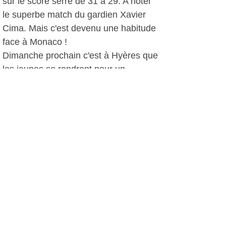
sur le score serré de 31 à 29. A noter
le superbe match du gardien Xavier
Cima. Mais c'est devenu une habitude
face à Monaco !
Dimanche prochain c'est à Hyères que
les jaunes se rendront pour un
nouveau match difficile.
PH, le 13 octobre 2014
Plus d'infos:
Sanary Handball Club
Autres photos: