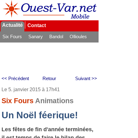
Actualité
Contact
Six Fours
Sanary
Bandol
Ollioules
La Seyne
<< Précédent
Retour
Suivant >>
Le 5. janvier 2015 à 17h41
Six Fours
Animations
Un Noël féerique!
Les fêtes de fin d'année terminées,
il est temps de faire le bilan des