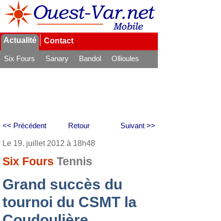
Actualité
Contact
Six Fours
Sanary
Bandol
Ollioules
La Seyne
<< Précédent
Retour
Suivant >>
Le 19. juillet 2012 à 18h48
Six Fours
Tennis
Grand succès du
tournoi du CSMT la
Coudoulière