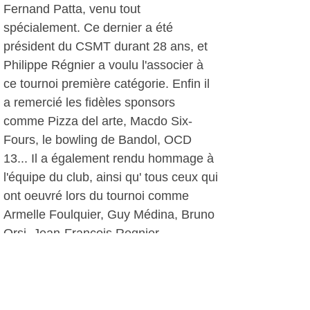
Fernand Patta, venu tout
spécialement. Ce dernier a été
président du CSMT durant 28 ans, et
Philippe Régnier a voulu l'associer à
ce tournoi première catégorie. Enfin il
a remercié les fidèles sponsors
comme Pizza del arte, Macdo Six-
Fours, le bowling de Bandol, OCD
13... Il a également rendu hommage à
l'équipe du club, ainsi qu' tous ceux qui
ont oeuvré lors du tournoi comme
Armelle Foulquier, Guy Médina, Bruno
Orsi, Jean-François Regnier...
A noter que les parents peuvent dès à
présent inscrire leurs enfants pour la
rentrée de l'école de tennis.