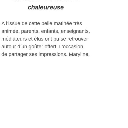
chaleureuse
A l’issue de cette belle matinée très
animée, parents, enfants, enseignants,
médiateurs et élus ont pu se retrouver
autour d’un goûter offert. L’occasion
de partager ses impressions. Maryline,
maîtresse de la classe de CP de
l’Ecole Dodero, participe depuis deux
ans à ce projet. Pour elle, c’est un outil
de travail et une source d’inspiration
pour les enfants : « Le projet
fonctionne bien avec les jardiniers de
la Maison du Cygne et avec Ariane.
Nous menons en parallèle les deux
projets, ce qui permet en classe de