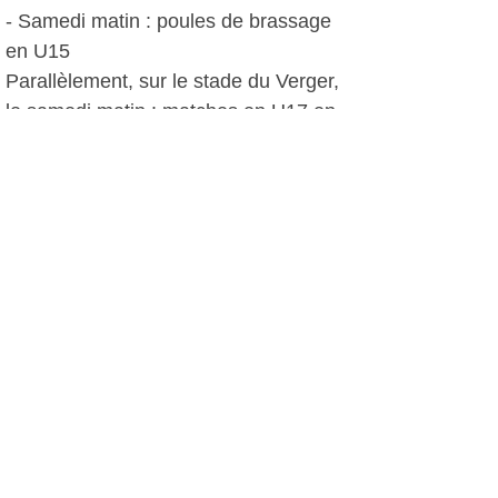
- Samedi matin : poules de brassage
en U15
Parallèlement, sur le stade du Verger,
le samedi matin : matches en U17 en
triangulaire Bologne - Rome - Pays Six
Fournais suivi du match U19:
Bologne/Pays six-fournais
- Samedi après-midi : tournoi U7 et U9
à partir de 13h30
- Dimanche : tournoi U11 et U13 sur la
journée et de 12h à 14h : Finale U15
D.D, le 19 avril 2011
Plus d'infos: