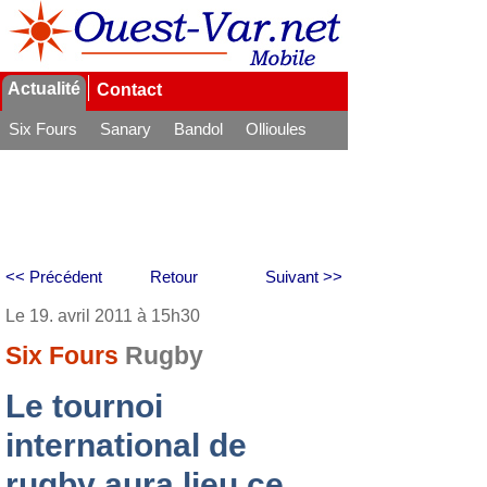
Actualité
Contact
Six Fours
Sanary
Bandol
Ollioules
La Seyne
<< Précédent
Retour
Suivant >>
Le 19. avril 2011 à 15h30
Six Fours
Rugby
Le tournoi
international de
rugby aura lieu ce