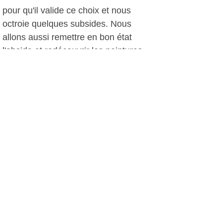
pour qu'il valide ce choix et nous
octroie quelques subsides. Nous
allons aussi remettre en bon état
l'abside et redécouvrir les peintures
murales de cette abside et de l'arc
triomphant."
L'office du tourisme devait
déménager pour aller au Rayon de
Soleil. Où en est-on ?
"Le dossier a pris un peu de retard car
il est lié à la vente d'un ensemble de
trois terrains à un même promoteur.
Nous avons reçu plusieurs offres que
nous allons examiner d'ici à la fin du
mois et celui qui sera choisi sera invité
à procéder à la déconstruction du