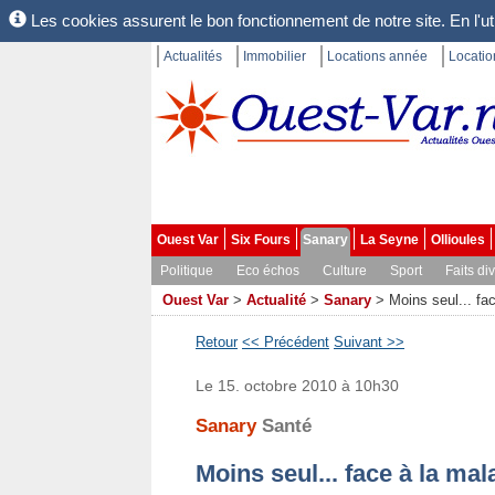
Les cookies assurent le bon fonctionnement de notre site. En l'uti
Actualités
Immobilier
Locations année
Locati
Ouest Var
Six Fours
Sanary
La Seyne
Ollioules
Politique
Eco échos
Culture
Sport
Faits di
Ouest Var
>
Actualité
>
Sanary
>
Moins seul... fa
Retour
<< Précédent
Suivant >>
Le 15. octobre 2010 à 10h30
Sanary
Santé
Moins seul... face à la mal