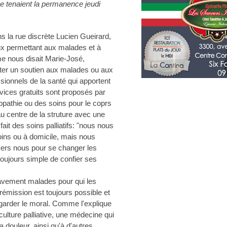
e tenaient la permanence jeudi
s la rue discrète Lucien Gueirard,
eux permettant aux malades et à
e nous disait Marie-José,
porter un soutien aux malades ou aux
sionnels de la santé qui apportent
ices gratuits sont proposés par
éopathie ou des soins pour le coprs
 au centre de la struture avec une
ait des soins palliatifs: "nous nous
ins ou à domicile, mais nous
vers nous pour se changer les
s toujours simple de confier ses
ravement malades pour qui les
rémission est toujours possible et
 à garder le moral. Comme l'explique
culture palliative, une médecine qui
a douleur, ainsi qu'à d'autres