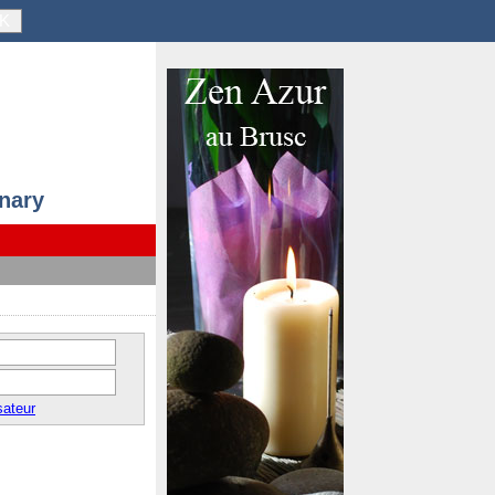
K
anary
sateur