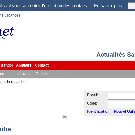
lisant vous acceptez l'utilisation des cookies.
En savoir plus
O
ons Vacances
Actualités S
Bandol
Annuaire
Contact
vers
Les brèves
Dossiers
ce à la maladie
Email:
Code:
Identification
Nouvel Utili
adie