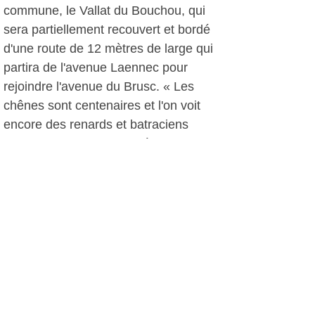
commune, le Vallat du Bouchou, qui
sera partiellement recouvert et bordé
d'une route de 12 mètres de large qui
partira de l'avenue Laennec pour
rejoindre l'avenue du Brusc. « Les
chênes sont centenaires et l'on voit
encore des renards et batraciens
traverser le territoire! » s'émeut une
riveraine.
Les requérants insistent sur le fait que
leur combat n'a rien de politique mais
qu'ils se battent contre « cet
engrenage mis en place qui détruira la
biodiversité ». Ils se sentent désormais
prêts à défendre ce territoire encore
préservé et parlent d'acte de solidarité
et d'engagement pour leur commune.