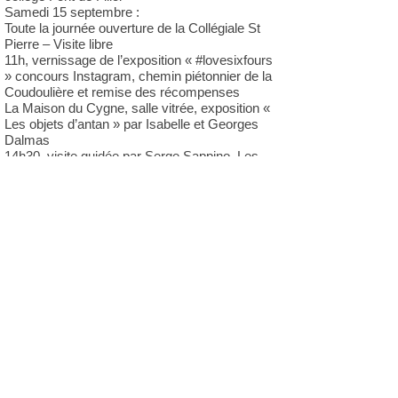
Samedi 15 septembre :
Toute la journée ouverture de la Collégiale St
Pierre – Visite libre
11h, vernissage de l’exposition « #lovesixfours
» concours Instagram, chemin piétonnier de la
Coudoulière et remise des récompenses
La Maison du Cygne, salle vitrée, exposition «
Les objets d’antan » par Isabelle et Georges
Dalmas
14h30, visite guidée par Serge Sappino, Les
Amis du Patrimoine, des hameaux Les Playes,
Augias, Grand,Estève Bas. Rendez-vous
devant l’église des Playes (durée environ 1h) –
Mise en place de navettes gratuites. Départ à
14h depuis l’ECAM. Inscriptions auprès du
Cabinet du maire 04.94.34.93.10.
14h30, visite guidée par Claude Majastre, les
Amis du Patrimoine, sur les traces de la tuilerie
Romain Boyer, rendez-vous dans la cour
d’honneur de la Maison du Cygne (durée
environ 1h15) – Mise en place de navettes
gratuites départ à 14h depuis l’ECAM.
Inscriptions auprès du Cabinet du maire
04.94.34.93.10.
De 15h à 18h accueil et visite de la chapelle de