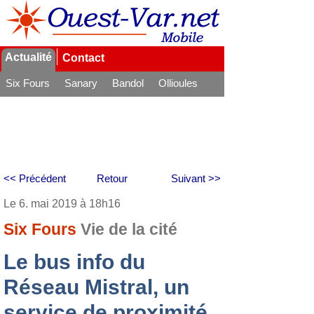
Actualité
Contact
Six Fours
Sanary
Bandol
Ollioules
La Seyne
<< Précédent
Retour
Suivant >>
Le 6. mai 2019 à 18h16
Six Fours
Vie de la cité
Le bus info du
Réseau Mistral, un
service de proximité