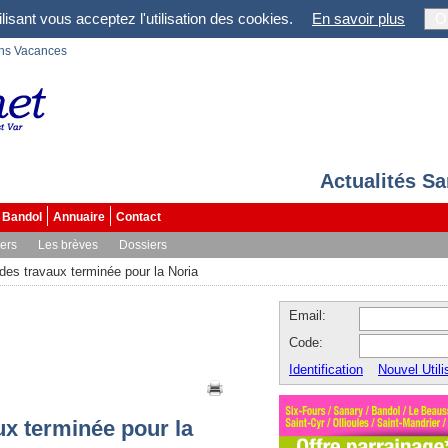
lisant vous acceptez l'utilisation des cookies.
En savoir plus
O
ons Vacances
Actualités S
Bandol
Annuaire
Contact
vers
Les brèves
Dossiers
des travaux terminée pour la Noria
Email:
Code:
Identification
Nouvel Utili
x terminée pour la