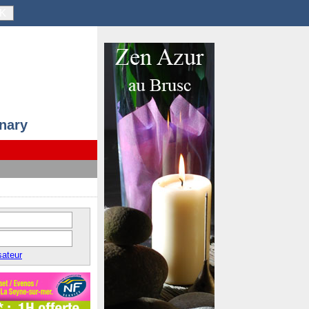
K
anary
sateur