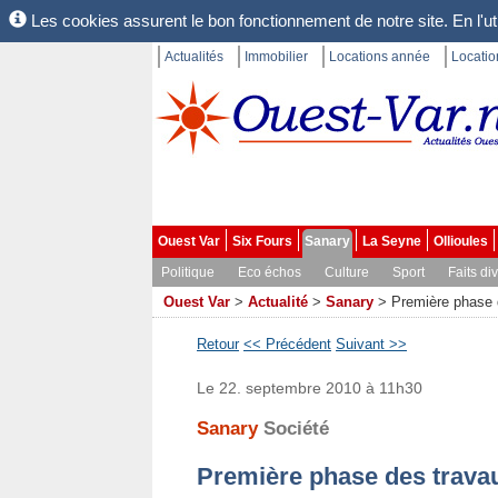
Les cookies assurent le bon fonctionnement de notre site. En l'uti
Actualités
Immobilier
Locations année
Locati
Ouest Var
Six Fours
Sanary
La Seyne
Ollioules
Politique
Eco échos
Culture
Sport
Faits di
Ouest Var
>
Actualité
>
Sanary
>
Première phase 
Retour
<< Précédent
Suivant >>
Le 22. septembre 2010 à 11h30
Sanary
Société
Première phase des travau