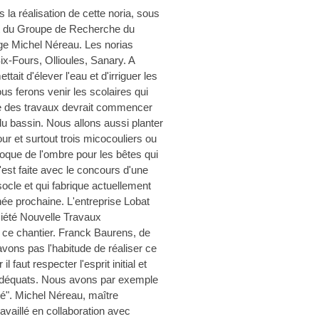
is la réalisation de cette noria, sous
ent du Groupe de Recherche du
age Michel Néreau. Les norias
x-Fours, Ollioules, Sanary. A
ait d'élever l'eau et d'irriguer les
us ferons venir les scolaires qui
te des travaux devrait commencer
 du bassin. Nous allons aussi planter
ur et surtout trois micocouliers ou
époque de l'ombre pour les bêtes qui
'est faite avec le concours d'une
socle et qui fabrique actuellement
née prochaine. L'entreprise Lobat
iété Nouvelle Travaux
 ce chantier. Franck Baurens, de
avons pas l'habitude de réaliser ce
l faut respecter l'esprit initial et
 adéquats. Nous avons par exemple
rgé". Michel Néreau, maître
availlé en collaboration avec