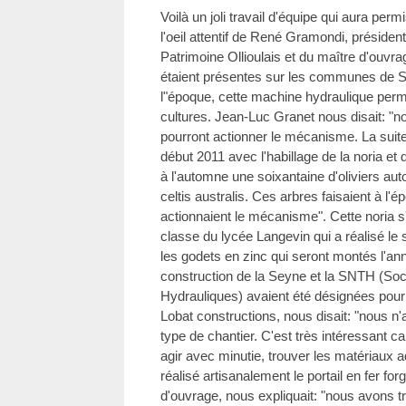
Voilà un joli travail d'équipe qui aura perm
l'oeil attentif de René Gramondi, présid
Patrimoine Ollioulais et du maître d'ouvr
étaient présentes sur les communes de Si
l"époque, cette machine hydraulique permett
cultures. Jean-Luc Granet nous disait: "no
pourront actionner le mécanisme. La sui
début 2011 avec l'habillage de la noria et
à l'automne une soixantaine d'oliviers auto
celtis australis. Ces arbres faisaient à l'
actionnaient le mécanisme". Cette noria s
classe du lycée Langevin qui a réalisé le 
les godets en zinc qui seront montés l'an
construction de la Seyne et la SNTH (Soc
Hydrauliques) avaient été désignées pour
Lobat constructions, nous disait: "nous n'
type de chantier. C'est très intéressant car i
agir avec minutie, trouver les matériaux
réalisé artisanalement le portail en fer fo
d'ouvrage, nous expliquait: "nous avons tr