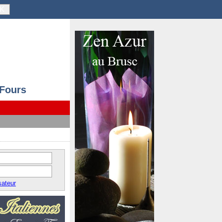
K
 Fours
sateur