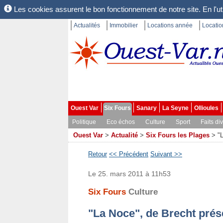
Les cookies assurent le bon fonctionnement de notre site. En l'uti
Actualités
Immobilier
Locations année
Locati
Ouest Var
Six Fours
Sanary
La Seyne
Ollioules
Politique
Eco échos
Culture
Sport
Faits di
Ouest Var
>
Actualité
>
Six Fours les Plages
>
"
Retour
<< Précédent
Suivant >>
Le 25. mars 2011 à 11h53
Six Fours
Culture
"La Noce", de Brecht prés