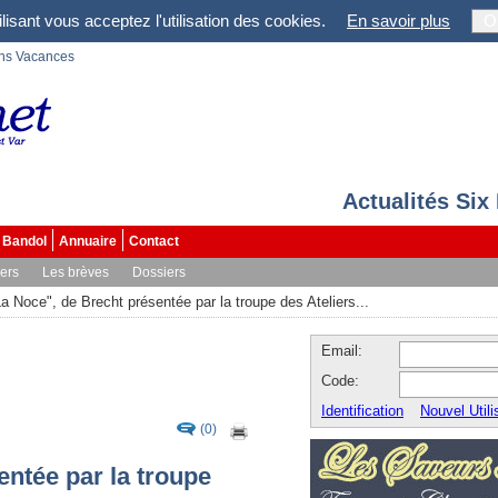
lisant vous acceptez l'utilisation des cookies.
En savoir plus
O
ons Vacances
Actualités Six
Bandol
Annuaire
Contact
vers
Les brèves
Dossiers
La Noce", de Brecht présentée par la troupe des Ateliers...
Email:
Code:
Identification
Nouvel Utili
(0)
entée par la troupe