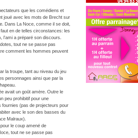
pectateurs que les comédiens et
t joué avec les mots de Brecht sur
e. Dans La Noce, comme il se doit,
aut en de telles circonstances: les
, l'ami a préparé son discours.
cdotes, tout ne se passe pas
ntre comment les hommes peuvent
par la troupe, tant au niveau du jeu
es personnages ainsi que par la
 chapeau.
ée avait un goût amère. Outre le
un peu prohibitif pour une
fournies (pas de projecteurs pour
ohabiter avec le son des basses du
pace Malraux).
t pour le coup amené de
Noce, tout ne se passe pas