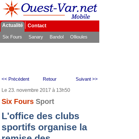
Actualité
Contact
Six Fours
Sanary
Bandol
Ollioules
La Seyne
<< Précédent
Retour
Suivant >>
Le 23. novembre 2017 à 13h50
Six Fours
Sport
L'office des clubs
sportifs organise la
remise des