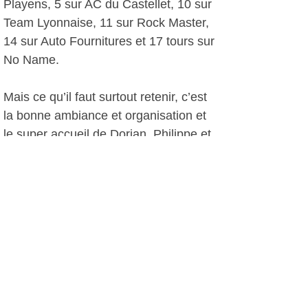
Playens, 5 sur AC du Castellet, 10 sur
Team Lyonnaise, 11 sur Rock Master,
14 sur Auto Fournitures et 17 tours sur
No Name.
Mais ce qu’il faut surtout retenir, c’est
la bonne ambiance et organisation et
le super accueil de Dorian, Philippe et
son équipe. Vivement l’année
prochaine !
PH, le 28 septembre 2014
Plus d'infos:
Karting Six-Fours