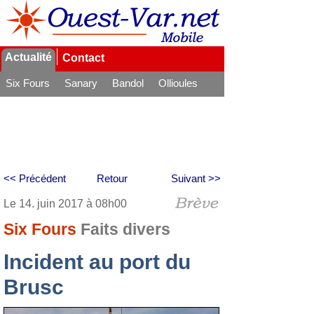
Actualité
Contact
Six Fours
Sanary
Bandol
Ollioules
La Seyne
<< Précédent
Retour
Suivant >>
Le 14. juin 2017 à 08h00
Six Fours
Faits divers
Incident au port du
Brusc