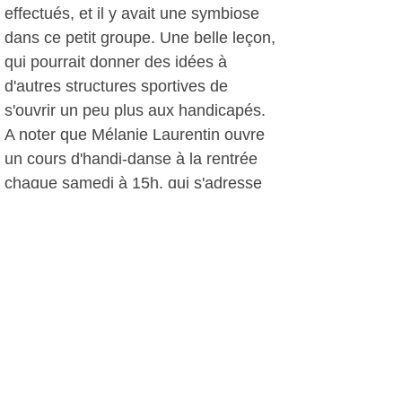
effectués, et il y avait une symbiose
dans ce petit groupe. Une belle leçon,
qui pourrait donner des idées à
d'autres structures sportives de
s'ouvrir un peu plus aux handicapés.
A noter que Mélanie Laurentin ouvre
un cours d'handi-danse à la rentrée
chaque samedi à 15h, qui s'adresse
aux enfants de 4 à 12 ans (et plus si
retard mental).
Les inscriptions s'effectueront le 31
août de 10h à 12h à la salle des
Lentisques et le samedi 3 septembre
de 15h à 17h à la salle Eupalynos. A
découvrir.
D. D., le 16 juillet 2011