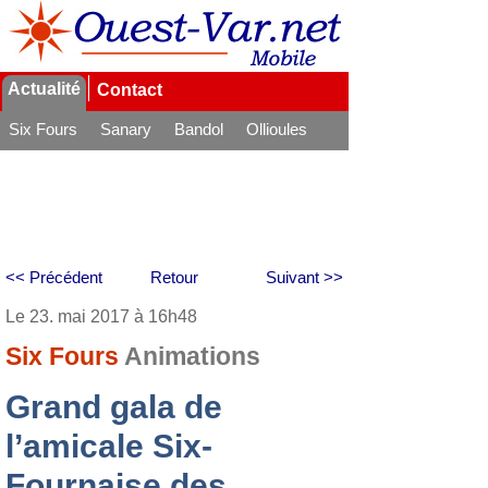
Actualité
Contact
Six Fours
Sanary
Bandol
Ollioules
La Seyne
<< Précédent
Retour
Suivant >>
Le 23. mai 2017 à 16h48
Six Fours
Animations
Grand gala de
l’amicale Six-
Fournaise des