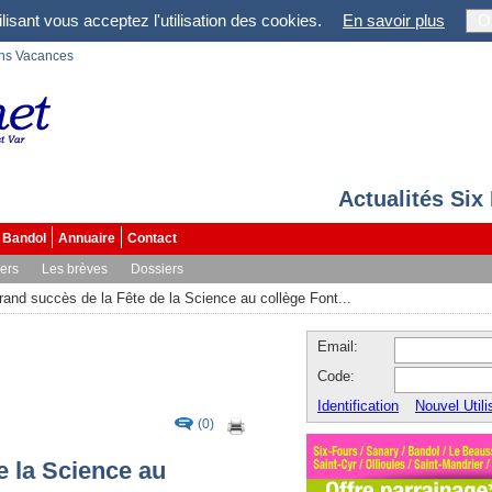
lisant vous acceptez l'utilisation des cookies.
En savoir plus
O
ons Vacances
Actualités Six
Bandol
Annuaire
Contact
vers
Les brèves
Dossiers
rand succès de la Fête de la Science au collège Font...
Email:
Code:
Identification
Nouvel Utili
(0)
e la Science au