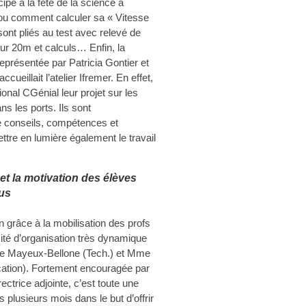
cipé à la fête de la science à
te ou comment calculer sa « Vitesse
ont pliés au test avec relevé de
sur 20m et calculs… Enfin, la
eprésentée par Patricia Gontier et
ccueillait l’atelier Ifremer. En effet,
onal CGénial leur projet sur les
ns les ports. Ils sont
e conseils, compétences et
ttre en lumière également le travail
t la motivation des élèves
us
 grâce à la mobilisation des profs
ité d’organisation très dynamique
 Mayeux-Bellone (Tech.) et Mme
cation). Fortement encouragée par
rectrice adjointe, c’est toute une
plusieurs mois dans le but d’offrir