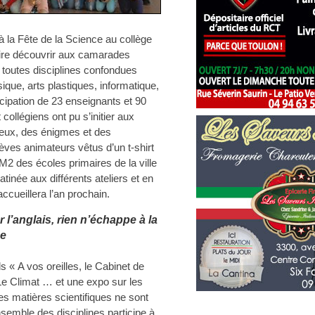
à la Fête de la Science au collège
faire découvrir aux camarades
s toutes disciplines confondues
ique, arts plastiques, informatique,
cipation de 23 enseignants et 90
collégiens ont pu s’initier aux
jeux, des énigmes et des
èves animateurs vêtus d’un t-shirt
 CM2 des écoles primaires de la ville
atinée aux différents ateliers et en
ccueillera l’an prochain.
 l’anglais, rien n’échappe à la
ce
 « A vos oreilles, le Cabinet de
 Le Climat … et une expo sur les
es matières scientifiques ne sont
nsemble des disciplines participe à