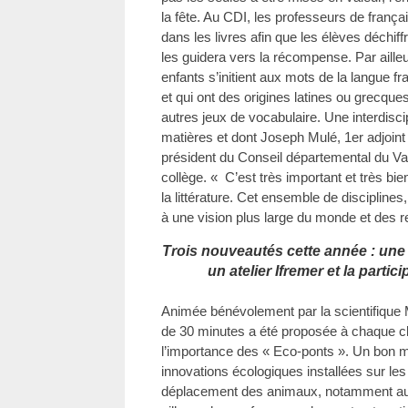
la fête. Au CDI, les professeurs de fran
dans les livres afin que les élèves déchiffr
les guidera vers la récompense. Par ailleur
enfants s’initient aux mots de la langue f
et qui ont des origines latines ou grecqu
autres jeux de vocabulaire. Une interdiscipli
matières et dont Joseph Mulé, 1er adjoint
président du Conseil départemental du Var, 
collège. « C’est très important et très bien 
la littérature. Cet ensemble de disciplines
à une vision plus large du monde et des re
Trois nouveautés cette année : une
un atelier Ifremer et la parti
Animée bénévolement par la scientifiqu
de 30 minutes a été proposée à chaque cla
l’importance des « Eco-ponts ». Un bon 
innovations écologiques installées sur les a
déplacement des animaux, notamment au