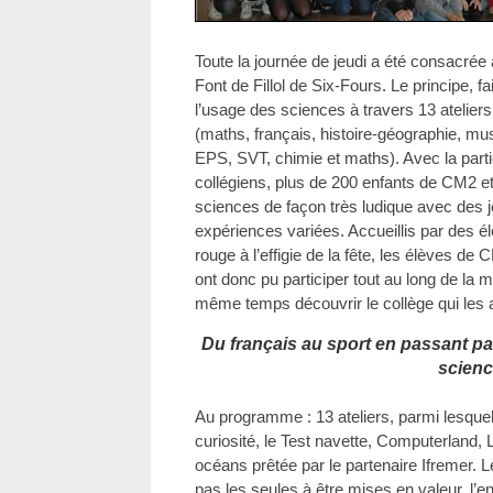
Toute la journée de jeudi a été consacrée 
Font de Fillol de Six-Fours. Le principe, 
l’usage des sciences à travers 13 atelier
(maths, français, histoire-géographie, mus
EPS, SVT, chimie et maths). Avec la parti
collégiens, plus de 200 enfants de CM2 et 
sciences de façon très ludique avec des 
expériences variées. Accueillis par des él
rouge à l’effigie de la fête, les élèves de
ont donc pu participer tout au long de la m
même temps découvrir le collège qui les a
Du français au sport en passant par
scien
Au programme : 13 ateliers, parmi lesquels
curiosité, le Test navette, Computerland,
océans prêtée par le partenaire Ifremer. L
pas les seules à être mises en valeur, l’e