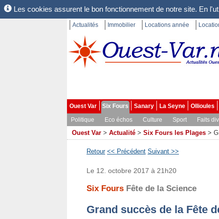
Les cookies assurent le bon fonctionnement de notre site. En l'uti
Actualités
Immobilier
Locations année
Locati
Ouest Var
Six Fours
Sanary
La Seyne
Ollioules
Politique
Eco échos
Culture
Sport
Faits di
Ouest Var
>
Actualité
>
Six Fours les Plages
>
G
Retour
<< Précédent
Suivant >>
Le 12. octobre 2017 à 21h20
Six Fours
Fête de la Science
Grand succès de la Fête d