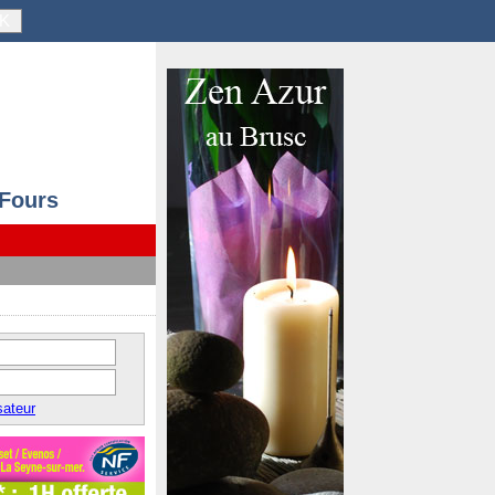
K
 Fours
sateur