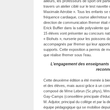
ailleurs, les professeurs de sport ont parti
travers un atelier ciblé sur le test navet
Maximale Aérobie ». Tous les enfants se s
fréquence cardiaque, course aller/retour 
direction de communication Ifremer était r
Erick Buffier dans la salle polyvalente qui a
15 élèves vont présenter au concours nati
« Biohuts », nurserie pour les poissons da
accompagnés par Ifremer qui leur apport
supports. Cette exposition a permis de me
que réalise Ifremer sous l’eau.
L’engagement des enseignants e
reconn
Cette deuxième édition a été menée à bien
et des élèves, mais aussi grâce à un com
composé de Mme Lebrun (Sc.phys), Mme
Gay-Camps (conseillère principale d’édu
M. Adjutor, principal du collège et par la di
équipe pédagogique qui se mobilise depuis 