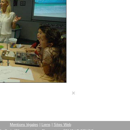
×
Mentions légales
|
Liens
|
Sites Web