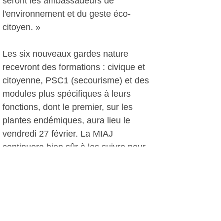
seront les ambassadeurs de
l'environnement et du geste éco-
citoyen. »
Les six nouveaux gardes nature
recevront des formations : civique et
citoyenne, PSC1 (secourisme) et des
modules plus spécifiques à leurs
fonctions, dont le premier, sur les
plantes endémiques, aura lieu le
vendredi 27 février. La MIAJ
continuera bien sûr à les suivre pour
travailler sur leur avenir à l'issue du
contrat Service civique.
Myrto Konstantarakos
, le 18 février
2017