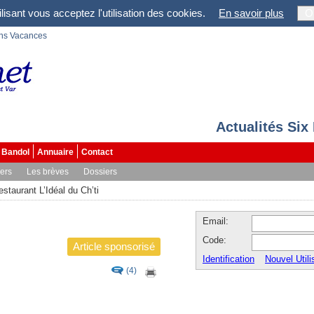
lisant vous acceptez l'utilisation des cookies.
En savoir plus
O
ons Vacances
Actualités Six
Bandol
Annuaire
Contact
vers
Les brèves
Dossiers
estaurant L’Idéal du Ch’ti
Email:
Code:
Article sponsorisé
Identification
Nouvel Utili
(4)
i