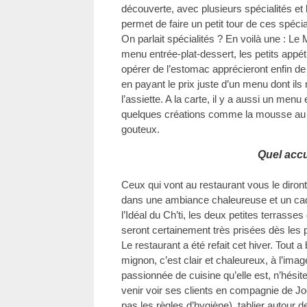
découverte, avec plusieurs spécialités et 
permet de faire un petit tour de ces spécia
On parlait spécialités ? En voilà une : Le
menu entrée-plat-dessert, les petits appéti
opérer de l’estomac apprécieront enfin de
en payant le prix juste d’un menu dont ils 
l’assiette. A la carte, il y a aussi un menu 
quelques créations comme la mousse au S
gouteux.
Quel accu
Ceux qui vont au restaurant vous le diront
dans une ambiance chaleureuse et un cad
l’Idéal du Ch’ti, les deux petites terrasses
seront certainement très prisées dès les
Le restaurant a été refait cet hiver. Tout 
mignon, c’est clair et chaleureux, à l’imag
passionnée de cuisine qu’elle est, n’hésite
venir voir ses clients en compagnie de Joël
pas les règles d’hygiène), tablier autour de