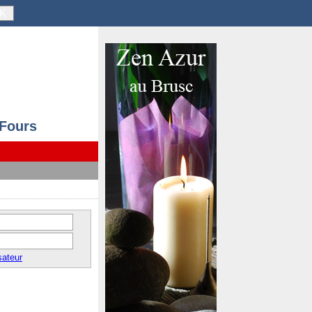
K
 Fours
sateur