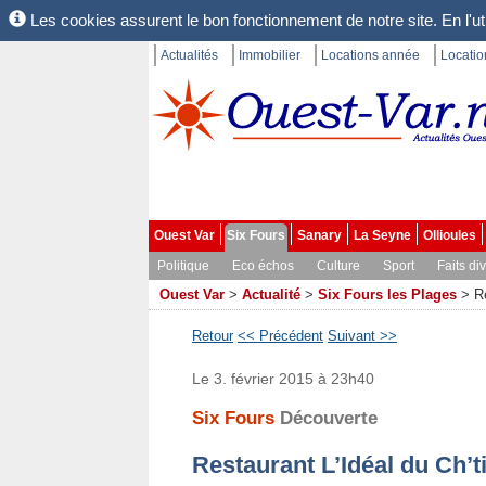
Les cookies assurent le bon fonctionnement de notre site. En l'uti
Actualités
Immobilier
Locations année
Locati
Ouest Var
Six Fours
Sanary
La Seyne
Ollioules
Politique
Eco échos
Culture
Sport
Faits di
Ouest Var
>
Actualité
>
Six Fours les Plages
>
R
Retour
<< Précédent
Suivant >>
Le 3. février 2015 à 23h40
Six Fours
Découverte
Restaurant L’Idéal du Ch’t