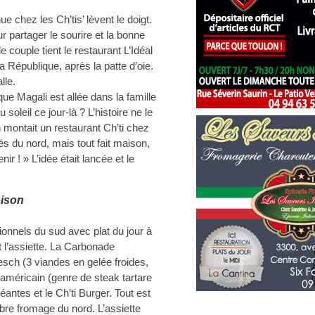
e chez les Ch’tis’ lèvent le doigt.
ur partager le sourire et la bonne
couple tient le restaurant L’Idéal
 la République, après la patte d’oie.
lle.
e Magali est allée dans la famille
 soleil ce jour-là ? L’histoire ne le
on montait un restaurant Ch’ti chez
és du nord, mais tout fait maison,
nir ! » L’idée était lancée et le
aison
itionnels du sud avec plat du jour à
t l’assiette. La Carbonade
esch (3 viandes en gelée froides,
 américain (genre de steak tartare
géantes et le Ch’ti Burger. Tout est
èbre fromage du nord. L’assiette