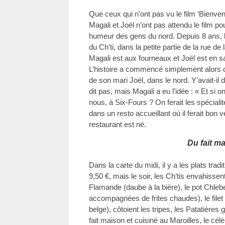
Que ceux qui n’ont pas vu le film ‘Bienvenu
Magali et Joël n’ont pas attendu le film po
humeur des gens du nord. Depuis 8 ans, le 
du Ch’ti, dans la petite partie de la rue de
Magali est aux fourneaux et Joël est en sa
L’histoire a commencé simplement alors qu
de son mari Joël, dans le nord. Y’avait-il du
dit pas, mais Magali a eu l’idée : « Et si 
nous, à Six-Fours ? On ferait les spécialit
dans un resto accueillant où il ferait bon ve
restaurant est né.
Du fait m
Dans la carte du midi, il y a les plats trad
9,50 €, mais le soir, les Ch’tis envahissen
Flamande (daube à la bière), le pot Chleb
accompagnées de frites chaudes), le filet
belge), côtoient les tripes, les Patatières 
fait maison et cuisiné au Maroilles, le cél