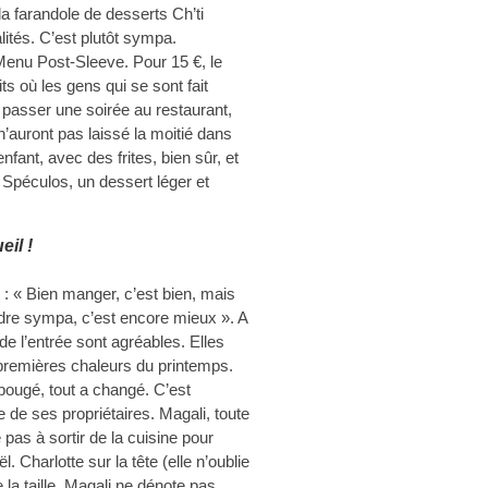
la farandole de desserts Ch’ti
lités. C’est plutôt sympa.
 Menu Post-Sleeve. Pour 15 €, le
ts où les gens qui se sont fait
 passer une soirée au restaurant,
n’auront pas laissé la moitié dans
enfant, avec des frites, bien sûr, et
péculos, un dessert léger et
eil !
 : « Bien manger, c’est bien, mais
re sympa, c’est encore mieux ». A
 de l’entrée sont agréables. Elles
 premières chaleurs du printemps.
a bougé, tout a changé. C’est
e de ses propriétaires. Magali, toute
 pas à sortir de la cuisine pour
. Charlotte sur la tête (elle n’oublie
 la taille, Magali ne dénote pas.