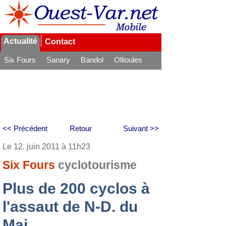
Actualité
Contact
Six Fours
Sanary
Bandol
Ollioules
La Seyne
<< Précédent
Retour
Suivant >>
Le 12. juin 2011 à 11h23
Six Fours
cyclotourisme
Plus de 200 cyclos à
l'assaut de N-D. du
Mai