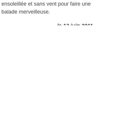
ensoleillée et sans vent pour faire une
balade merveilleuse.
, le 12 juin 2011
Plus d'infos:
Vélo Club Six-Fours
Autres photos: