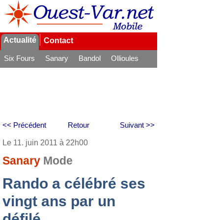
Actualité
Contact
Six Fours
Sanary
Bandol
Ollioules
La Seyne
<< Précédent
Retour
Suivant >>
Le 11. juin 2011 à 22h00
Sanary
Mode
Rando a célébré ses
vingt ans par un
défilé