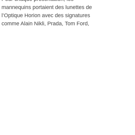
mannequins portaient des lunettes de
l’Optique Horion avec des signatures
comme Alain Nikli, Prada, Tom Ford,
D’squared², Tods, Cavalli… et des
bijoux Gas, Ginette New York,Red
Line, l’Artisan, Epice, Barbara de La
Boutique et les mannequins étaient
coiffés par Le Salon.
La soirée a été vraiment une réussite
et tous ceux qui ont eu droit au petit
bracelet jaune pour y accéder n’ont
pas regretté ce rendez-vous de
l’élégance.
P. Ch., le 11 juin 2011