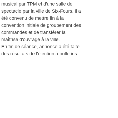
musical par TPM et d'une salle de
spectacle par la ville de Six-Fours, il a
été convenu de mettre fin à la
convention initiale de groupement des
commandes et de transférer la
maîtrise d'ouvrage à la ville.
En fin de séance, annonce a été faite
des résultats de l'élection à bulletins
secrets des membres du conseil
d'administration du CCAS (centre
communal d'action sociale) suite au
décès de Pierre Bardes. Didier Pille,
élu par ailleurs par acclamation
membre de la commission culture -
tourisme, y siègera aux cotés de
Mmes Nicolay, Sayou, Mahieu, Thiry
et Brotons et de MM. Vidal, Pille et M