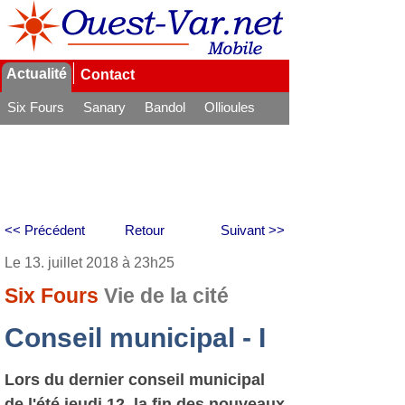
Actualité
Contact
Six Fours
Sanary
Bandol
Ollioules
La Seyne
<< Précédent
Retour
Suivant >>
Le 13. juillet 2018 à 23h25
Six Fours
Vie de la cité
Conseil municipal - I
Lors du dernier conseil municipal
de l'été jeudi 12, la fin des nouveaux