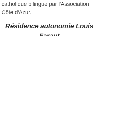
catholique bilingue par l'Association
Côte d'Azur.
Résidence autonomie Louis
Faraut
Le Conseil a approuvé des travaux de
modernisation dans la Résidence
autonomie Louis Faraut pour un coût
de 183 000€. « C'est justement pour
effectuer des travaux de
modernisation que nous en sommes
propriétaires depuis 2016. Le
remboursement de l'emprunt est
moins cher que le loyer que nous
payions auparavant à l'Office
départemental HLM », a expliqué le