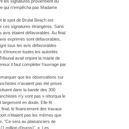
ont les signatures proviennent du
que qui n’empêcha pas Madame
et le spot de Brutal Beach est
ue ces signatures étrangères. Sans
s avis étaient défavorables. Au final
avis exprimés sont défavorables,
gré tous les avis défavorables
e d’énoncer toutes les autorités
ribunal avait enjoint la mairie de
gereux il faut compléter l’ouvrage par
t remarquer que les observations sur
anchistes n’avaient pas été prises
situent dans la bande des 300
lanchistes n’y vont pas » rétorqua le
 largement en doute. Elle fit
 final, le financement des travaux
port n’étaient pas les mêmes que
e. "Ce sera au plaisanciers de
(1 million d’euros)". « Les