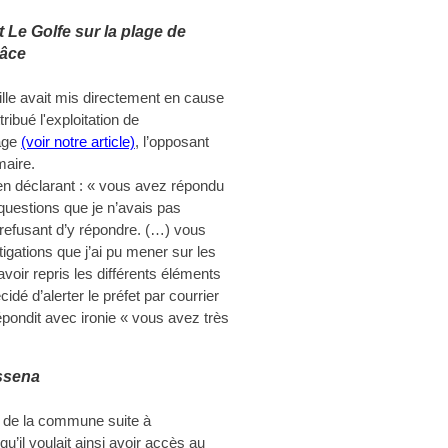
t Le Golfe sur la plage de
âce
ille avait mis directement en cause
ribué l'exploitation de
lage
(voir notre article)
, l’opposant
maire.
ci en déclarant : « vous avez répondu
questions que je n’avais pas
 refusant d’y répondre. (…) vous
igations que j’ai pu mener sur les
avoir repris les différents éléments
dé d’alerter le préfet par courrier
épondit avec ironie « vous avez très
ssena
m de la commune suite à
 qu’il voulait ainsi avoir accès au