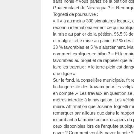
sans ironie « vous parlez de la pétition d
Guatemala et du Nicaragua ? ». Remar
Tognetti de poursuivre :
« Il y a au moins 300 signataires locaux, 
reconnu internationalement ce qui expliq
la mise au panier de la pétition, 96,5 % de
et malgré cette mise au panier 62 % des 
33 % favorables et 5 % s'abstiennent. Mal
comment expliquer ce bilan ? » Et le mair
favorables au projet et de rappeler que le T
faire les travaux : « le terre-plein est dan
une digue ».
Sur le fond, la conseillère municipale, fi
la dangerosité des travaux pour les vélipl
en compte .« Les travaux en question se 
mètres interdite à la navigation. Les vélip
maire. Affirmation que Josiane Tognetti mit
remarquer par ailleurs que dans le rapport
incombant à la mairie ou aux usagers du 
ceux disponibles lors de l’enquête publiqu
payer ? Comment vont-ils payer la note ? 