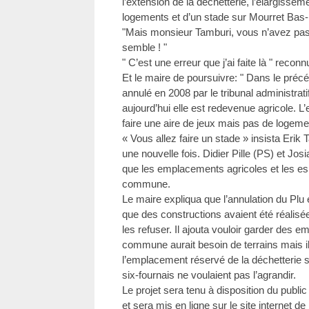
l’extension de la déchetterie, l’élargissem
logements et d’un stade sur Mourret Bas-
"Mais monsieur Tamburi, vous n’avez pas
semble ! "
" C’est une erreur que j’ai faite là " reconnu
Et le maire de poursuivre: " Dans le pré
annulé en 2008 par le tribunal administratif
aujourd’hui elle est redevenue agricole. 
faire une aire de jeux mais pas de logeme
« Vous allez faire un stade » insista Erik
une nouvelle fois. Didier Pille (PS) et Jos
que les emplacements agricoles et les es
commune.
Le maire expliqua que l’annulation du Plu 
que des constructions avaient été réali
les refuser. Il ajouta vouloir garder des
commune aurait besoin de terrains mais il 
l’emplacement réservé de la déchetterie si
six-fournais ne voulaient pas l’agrandir.
Le projet sera tenu à disposition du publi
et sera mis en ligne sur le site internet de l