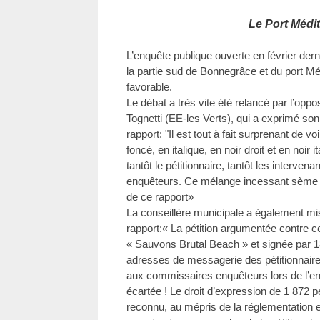
Le Port Médi
L’enquête publique ouverte en février de
la partie sud de Bonnegrâce et du port Mé
favorable.
Le débat a très vite été relancé par l’opp
Tognetti (EE-les Verts), qui a exprimé so
rapport: "Il est tout à fait surprenant de vo
foncé, en italique, en noir droit et en noir i
tantôt le pétitionnaire, tantôt les interve
enquêteurs. Ce mélange incessant sème le
de ce rapport»
La conseillère municipale a également mis
rapport:« La pétition argumentée contre ce p
« Sauvons Brutal Beach » et signée par 
adresses de messagerie des pétitionnair
aux commissaires enquêteurs lors de l’en
écartée ! Le droit d’expression de 1 872 
reconnu, au mépris de la réglementation e