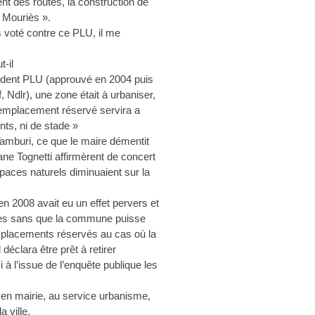
ent des routes, la construction de
 Mouriès ».
 voté contre ce PLU, il me
t-il
cédent PLU (approuvé en 2004 puis
, Ndlr), une zone était à urbaniser,
L’emplacement réservé servira a
nts, ni de stade »
 Tamburi, ce que le maire démentit
iane Tognetti affirmèrent de concert
paces naturels diminuaient sur la
en 2008 avait eu un effet pervers et
sées sans que la commune puisse
 emplacements réservés au cas où la
déclara être prêt à retirer
 à l’issue de l’enquête publique les
c en mairie, au service urbanisme,
a ville.