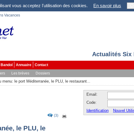
lisant vous acceptez l'utilisation des cookies.
En savoir plus
O
ons Vacances
Actualités Six
Bandol
Annuaire
Contact
vers
Les brèves
Dossiers
 menu: le port Méditerranée, le PLU, le restaurant...
Email:
Code:
Identification
Nouvel Utili
(3)
née, le PLU, le