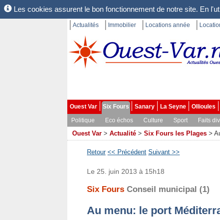
Les cookies assurent le bon fonctionnement de notre site. En l'uti
Actualités
Immobilier
Locations année
Locati
Ouest Var
Six Fours
Sanary
La Seyne
Ollioules
Politique
Eco échos
Culture
Sport
Faits di
Ouest Var
>
Actualité
>
Six Fours les Plages
>
Au
Retour
<< Précédent
Suivant >>
Le 25. juin 2013 à 15h18
Six Fours
Conseil municipal (1)
Au menu: le port Méditerra