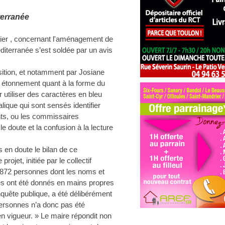
terranée
rnier , concernant l'aménagement de
diterranée s’est soldée par un avis
osition, et notamment par Josiane
n étonnement quant à la forme du
ir utiliser des caractères en bleu
talique qui sont sensés identifier
nants, ou les commissaires
 doute et la confusion à la lecture
 en doute le bilan de ce
rojet, initiée par le collectif
1872 personnes dont les noms et
es ont été donnés en mains propres
quête publique, a été délibérément
personnes n’a donc pas été
n vigueur. » Le maire répondit non