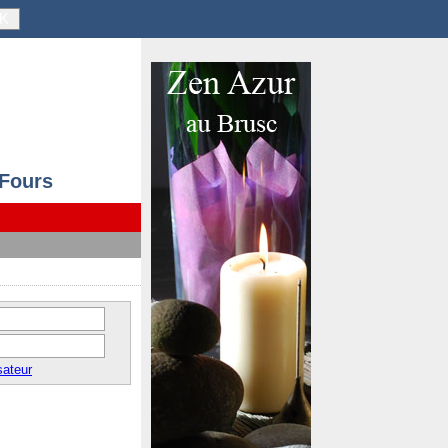
K
 Fours
sateur