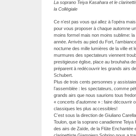
La soprano Teiya Kasahara et le clarinett
la Collégiale
Ce n'est pas vous qui allez à l'opéra mais
pour vous proposer à chaque automne un 
moins formel mais non moins sublime: la C
année. Arrivés au pied du Fort, l'ambiance 
nocturne des mille lumières de la ville et l
murmures des spectateurs viennent trouble
prestigieuse église, place au brouhaha de
préparent à redécouvrir les grands airs d
Schubert.
Plus de trois cents personnes y assista
l'assemblée : les spectateurs, comme pétri
grands airs que nous saurions tous fredonn
« concerts d'automne » : faire découvrir 
classiques les plus accessibles!
C'est sous la direction de Giuliano Carell
Toulon, que la soprano canadienne Teiya 
des airs de Zaïde, de la Flûte Enchantée e
clarinettiste Giampiero Sobrino nous a tra