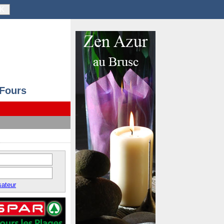
K
 Fours
sateur