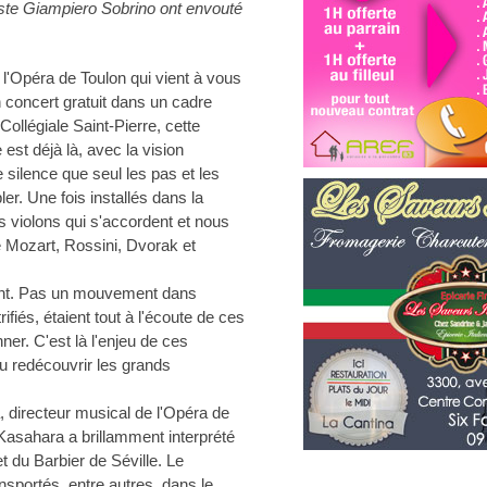
iste Giampiero Sobrino ont envouté
 l'Opéra de Toulon qui vient à vous
concert gratuit dans un cadre
ollégiale Saint-Pierre, cette
est déjà là, avec la vision
e silence que seul les pas et les
r. Une fois installés dans la
s violons qui s'accordent et nous
e Mozart, Rossini, Dvorak et
ient. Pas un mouvement dans
fiés, étaient tout à l'écoute de ces
er. C'est là l'enjeu de ces
ou redécouvrir les grands
a, directeur musical de l'Opéra de
Kasahara a brillamment interprété
t du Barbier de Séville. Le
nsportés, entre autres, dans le