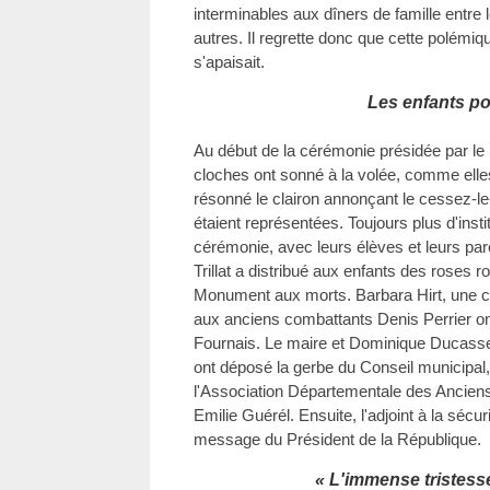
interminables aux dîners de famille entre 
autres. Il regrette donc que cette polémiq
s'apaisait.
Les enfants po
Au début de la cérémonie présidée par le 
cloches ont sonné à la volée, comme elles l
résonné le clairon annonçant le cessez-le
étaient représentées. Toujours plus d'inst
cérémonie, avec leurs élèves et leurs par
Trillat a distribué aux enfants des roses r
Monument aux morts. Barbara Hirt, une coll
aux anciens combattants Denis Perrier on
Fournais. Le maire et Dominique Ducasse
ont déposé la gerbe du Conseil municipal,
l'Association Départementale des Ancien
Emilie Guérél. Ensuite, l'adjoint à la sécur
message du Président de la République.
« L'immense tristess