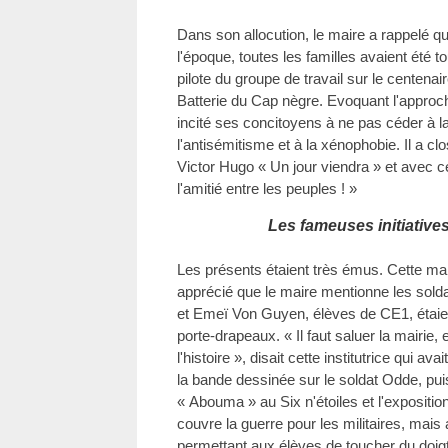
Dans son allocution, le maire a rappelé qu
l'époque, toutes les familles avaient été tou
pilote du groupe de travail sur le centenai
Batterie du Cap nègre. Evoquant l'approch
incité ses concitoyens à ne pas céder à la
l'antisémitisme et à la xénophobie. Il a c
Victor Hugo « Un jour viendra » et avec c
l'amitié entre les peuples ! »
Les fameuses initiatives
Les présents étaient très émus. Cette ma
apprécié que le maire mentionne les sold
et Emeï Von Guyen, élèves de CE1, étaien
porte-drapeaux. « Il faut saluer la mairie,
l'histoire », disait cette institutrice qui a
la bande dessinée sur le soldat Odde, pui
« Abouma » au Six n'étoiles et l'exposition
couvre la guerre pour les militaires, mais 
permettant aux élèves de toucher du doigt