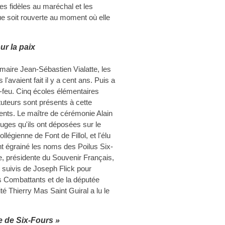
les fidèles au maréchal et les
ue soit rouverte au moment où elle
ur la paix
maire Jean-Sébastien Vialatte, les
'avaient fait il y a cent ans. Puis a
-feu. Cinq écoles élémentaires
ituteurs sont présents à cette
ents. Le maître de cérémonie Alain
ouges qu'ils ont déposées sur le
égienne de Font de Fillol, et l'élu
t égrainé les noms des Poilus Six-
, présidente du Souvenir Français,
 suivis de Joseph Flick pour
s Combattants et de la députée
ité Thierry Mas Saint Guiral a lu le
e de Six-Fours »