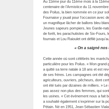
Au 11ème jour du 11ème mois à la 11èm
centenaire de l'Armistice du 11 novembr
des Poilus, la bien nommée en ce jour so
Fournaise y jouait pour l'occasion avec 
un magnifique lâcher de ballons bleu blan
Jeunes sapeurs pompiers, les Garde-nat
de forêt, les parachutistes de Six-Fours, 
fournais et Lou Raioulet ont défilé jusqu
« On a saigné nos
Cette année où sont célébrés les maréch
particulière pour les Poilus. « Mon grand-pè
a quitté sa terre natale à 18 ans et est re
de ses frères. Les campagnes ont été dé
agriculteurs, ouvriers, pêcheurs, dont cert
ont été tués par dizaines de milliers. » Le
pas assez non plus des femmes, qui sont 
les usines. « Cet événement nous a fait b
a souhaité également s'exprimer sur la p
Pétain. Né en 1951, Jean-Sébastien Viala