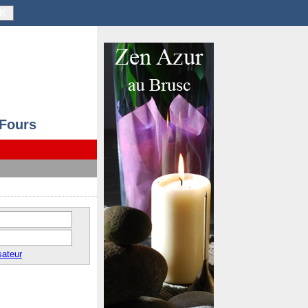
K
 Fours
sateur