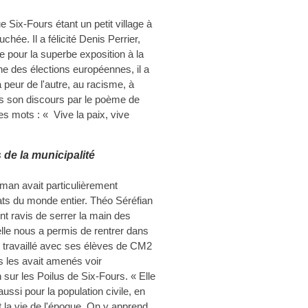
e Six-Fours étant un petit village à
chée. Il a félicité Denis Perrier,
re pour la superbe exposition à la
e des élections européennes, il a
 peur de l'autre, au racisme, à
los son discours par le poème de
es mots : « Vive la paix, vive
 de la municipalité
man avait particulièrement
ats du monde entier. Théo Séréfian
t ravis de serrer la main des
 elle nous a permis de rentrer dans
vait travaillé avec ses élèves de CM2
s les avait amenés voir
 sur les Poilus de Six-Fours. « Elle
aussi pour la population civile, en
 la vie de l'époque. On y apprend