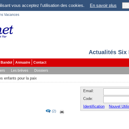
lisant vous acceptez l'utilisation des cookies.
En savoir plus
O
ons Vacances
Actualités Six
Bandol
Annuaire
Contact
vers
Les brèves
Dossiers
es enfants pour la paix
Email:
Code:
Identification
Nouvel Utili
(2)