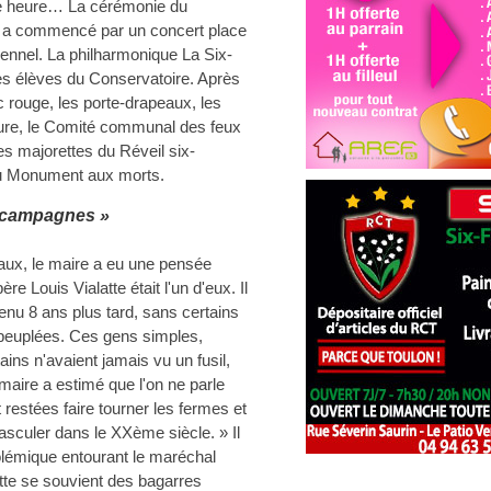
e heure… La cérémonie du
e a commencé par un concert place
lennel. La philharmonique La Six-
des élèves du Conservatoire. Après
c rouge, les porte-drapeaux, les
ure, le Comité communal des feux
les majorettes du Réveil six-
'au Monument aux morts.
 campagnes »
aux, le maire a eu une pensée
re Louis Vialatte était l'un d'eux. Il
venu 8 ans plus tard, sans certains
peuplées. Ces gens simples,
ains n'avaient jamais vu un fusil,
 maire a estimé que l'on ne parle
restées faire tourner les fermes et
asculer dans le XXème siècle. » Il
olémique entourant le maréchal
tte se souvient des bagarres