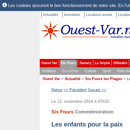
Les cookies assurent le bon fonctionnement de notre site. En l'uti
Actualités
Immobilier
Locations année
Locati
Ouest Var
Six Fours
Sanary
La Seyne
Ollioules
Politique
Eco échos
Culture
Sport
Faits di
Ouest Var
>
Actualité
>
Six Fours les Plages
>
L
Retour
<< Précédent
Suivant >>
Le 12. novembre 2018 à 07h32
Six Fours
Commémoration
Les enfants pour la paix