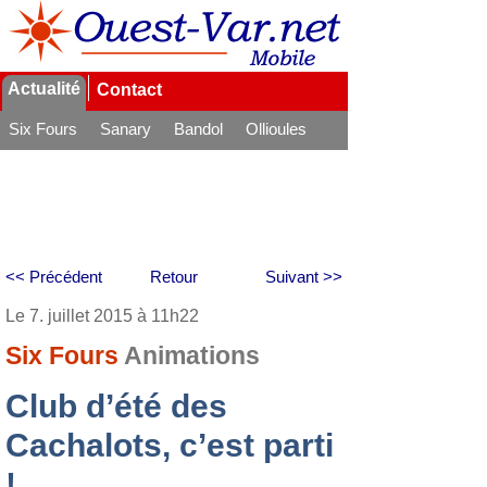
Actualité
Contact
Six Fours
Sanary
Bandol
Ollioules
La Seyne
<< Précédent
Retour
Suivant >>
Le 7. juillet 2015 à 11h22
Six Fours
Animations
Club d’été des
Cachalots, c’est parti
!