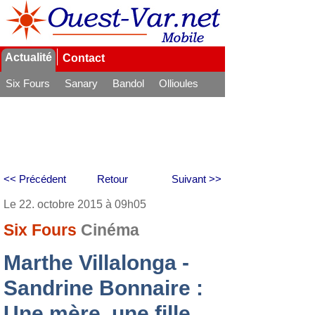
Actualité
Contact
Six Fours
Sanary
Bandol
Ollioules
La Seyne
<< Précédent
Retour
Suivant >>
Le 22. octobre 2015 à 09h05
Six Fours
Cinéma
Marthe Villalonga -
Sandrine Bonnaire :
Une mère, une fille,