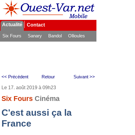
Actualité
Contact
Six Fours
Sanary
Bandol
Ollioules
La Seyne
<< Précédent
Retour
Suivant >>
Le 17. août 2019 à 09h23
Six Fours
Cinéma
C'est aussi ça la
France