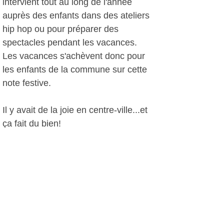
intervient tout au long de l'année
auprès des enfants dans des ateliers
hip hop ou pour préparer des
spectacles pendant les vacances.
Les vacances s'achèvent donc pour
les enfants de la commune sur cette
note festive.
Il y avait de la joie en centre-ville...et
ça fait du bien!
A.I, le 06 mars 2015
Plus d'infos:
AJIR Action Jeunes ItinéRante
Centre de Loisirs des Roches Brunes