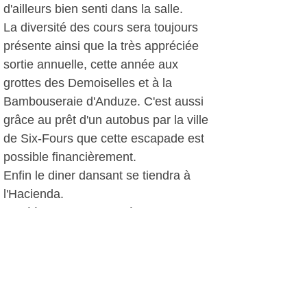
d'ailleurs bien senti dans la salle.
La diversité des cours sera toujours
présente ainsi que la très appréciée
sortie annuelle, cette année aux
grottes des Demoiselles et à la
Bambouseraie d'Anduze. C'est aussi
grâce au prêt d'un autobus par la ville
de Six-Fours que cette escapade est
possible financièrement.
Enfin le diner dansant se tiendra à
l'Hacienda.
La réélection du Comité directeur
effectuée, tout ce petit monde a
ensuite partagé la galette des rois
dans une ambiance conviviale et
généreuse.