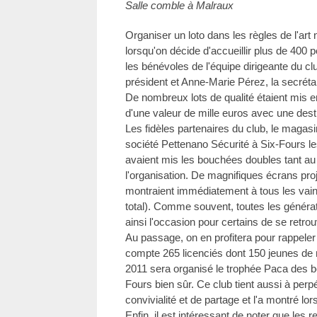
Salle comble à Malraux
Organiser un loto dans les règles de l'art 
lorsqu'on décide d'accueillir plus de 400 
les bénévoles de l'équipe dirigeante du cl
président et Anne-Marie Pérez, la secrétai
De nombreux lots de qualité étaient mis e
d'une valeur de mille euros avec une dest
Les fidèles partenaires du club, le magas
société Pettenano Sécurité à Six-Fours l
avaient mis les bouchées doubles tant au
l'organisation. De magnifiques écrans proje
montraient immédiatement à tous les vain
total). Comme souvent, toutes les générati
ainsi l'occasion pour certains de se retrou
Au passage, on en profitera pour rappele
compte 265 licenciés dont 150 jeunes de m
2011 sera organisé le trophée Paca des b
Fours bien sûr. Ce club tient aussi à perp
convivialité et de partage et l'a montré lor
Enfin, il est intéressant de noter que les 