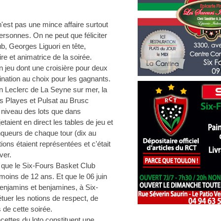
n'est pas une mince affaire surtout
personnes. On ne peut que féliciter
ub, Georges Liguori en tête,
re et animatrice de la soirée.
n jeu dont une croisière pour deux
ination au choix pour les gagnants.
in Leclerc de La Seyne sur mer, la
es Playes et Pulsat au Brusc
 niveau des lots que dans
taient en direct les tables de jeu et
queurs de chaque tour (dix au
ons étaient représentées et c'était
ver.
r que le Six-Fours Basket Club
oins de 12 ans. Et que le 06 juin
enjamins et benjamines, à Six-
étuer les notions de respect, de
s de cette soirée.
recettes du loto constituent une