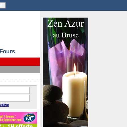
K
 Fours
sateur