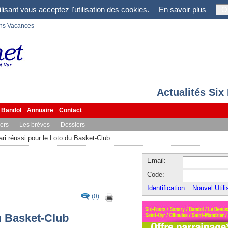
lisant vous acceptez l'utilisation des cookies.
En savoir plus
O
ons Vacances
Actualités Six
Bandol
Annuaire
Contact
vers
Les brèves
Dossiers
ari réussi pour le Loto du Basket-Club
Email:
Code:
Identification
Nouvel Utili
(0)
u Basket-Club