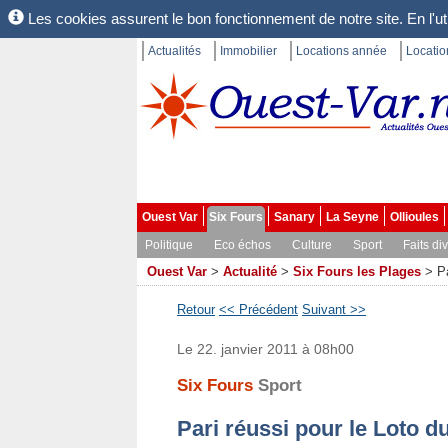
Les cookies assurent le bon fonctionnement de notre site. En l'uti
Actualités
Immobilier
Locations année
Locati
Ouest Var
Six Fours
Sanary
La Seyne
Ollioules
Politique
Eco échos
Culture
Sport
Faits di
Ouest Var
>
Actualité
>
Six Fours les Plages
>
P
Retour
<< Précédent
Suivant >>
Le 22. janvier 2011 à 08h00
Six Fours
Sport
Pari réussi pour le Loto d