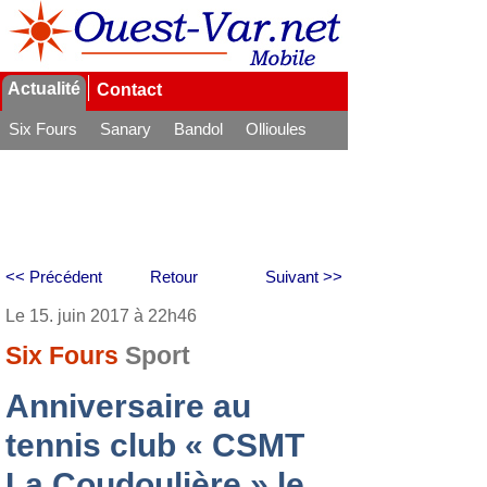
Actualité
Contact
Six Fours
Sanary
Bandol
Ollioules
La Seyne
<< Précédent
Retour
Suivant >>
Le 15. juin 2017 à 22h46
Six Fours
Sport
Anniversaire au
tennis club « CSMT
La Coudoulière » le